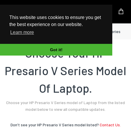
UK Based Kingston Reseller
This website uses cookies to ensure you get
the best experience on our website.
Home
Laptop
HP
Presario V Series
Learn more
Choose Your HP
Got it!
Presario V Series Model
Of Laptop.
Choose your HP Presario V Series model of Laptop from the listed
model below to view all compatible updates.
Don't see your HP Presario V Series model listed?
Contact Us.